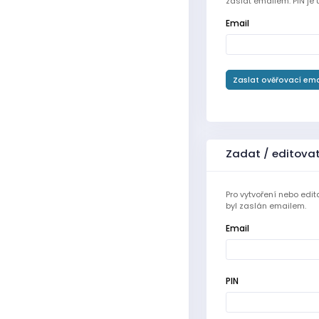
zaslat emailem. PIN je 
Email
Zaslat ověřovací ema
Zadat / editova
Pro vytvoření nebo edit
byl zaslán emailem.
Email
PIN