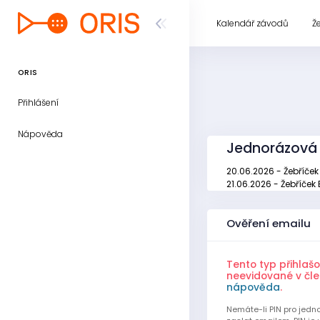
Kalendář závodů
Ž
ORIS
Přihlášení
Nápověda
Jednorázová 
20.06.2026 - Žebříče
21.06.2026 - Žebříče
Ověření emailu
Tento typ přihlaš
neevidované v čle
nápověda
.
Nemáte-li PIN pro jedn