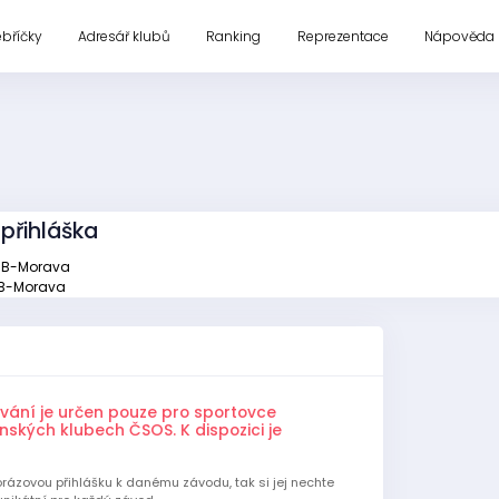
ebříčky
Adresář klubů
Ranking
Reprezentace
Nápověda
přihláška
k B-Morava
k B-Morava
ování je určen pouze pro sportovce
nských klubech ČSOS. K dispozici je
orázovou přihlášku k danému závodu, tak si jej nechte