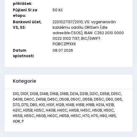
přihlášek:
Půjčení SI za
50 Kč
etapu:
Bankovní účet,
2201027137/2010, VS: vygenerován
VS, SS:
každému oddílu ORISem (dle
adresáře ČSOS), IBAN: CZ62 2010 0000
0022 0102 7137, BIC/SWIFT:
FIOBCZPPXXX
Datum
08.07.2026
splatnosti:
Kategorie
D10, D10F, D12B, D14B, D16B, D18B, D21A, D21B, D21C, D35B, D35C,
D40B, D40C, D45B, D45C, D50B, D50C, D55B, D55C, D60, D65,
D70, D75, D80, H10, H10F, H12B, H14B, H16B, H18B, H21A, H21B,
H21C, H35B, H35C, H40B, H40C, H45B, H45C, H50B, H50C,
H55B, H55C, H60B, H60C, H65B, H65C, H70, H75, H80, H85,
HDR, P