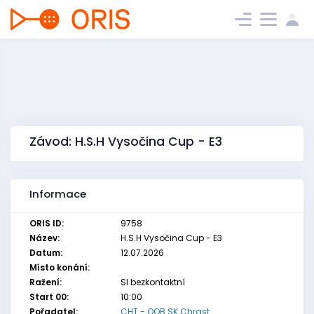
Závod: H.S.H Vysočina Cup - E3
Informace
ORIS ID:
9758
Název:
H.S.H Vysočina Cup - E3
Datum:
12.07.2026
Místo konání:
Ražení:
SI bezkontaktní
Start 00:
10:00
Pořadatel:
CHT - OOB SK Chrast