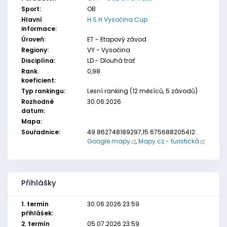
Sport:
OB
Hlavní
H.S.H Vysočina Cup
informace:
Úroveň:
ET - Etapový závod
Regiony:
VY - Vysočina
Disciplína:
LD - Dlouhá trať
Rank.
0,98
koeficient:
Typ rankingu:
Lesní ranking (12 měsíců, 5 závodů)
Rozhodné
30.06.2026
datum:
Mapa:
Souřadnice:
49.862748189297,15.675688205412:
Google mapy
,
Mapy.cz - turistická
Přihlášky
1. termín
30.06.2026 23:59
přihlášek:
2. termín
05.07.2026 23:59