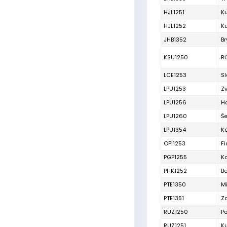
HJL1251
Ku
HJL1252
K
JHB1352
Br
KSU1250
R
LCE1253
Sl
LPU1253
Zv
LPU1256
H
LPU1260
Š
LPU1354
Ká
OPI1253
Fi
PGP1255
K
PHK1252
B
PTE1350
M
PTE1351
Z
RUZ1250
P
RUZ1251
K