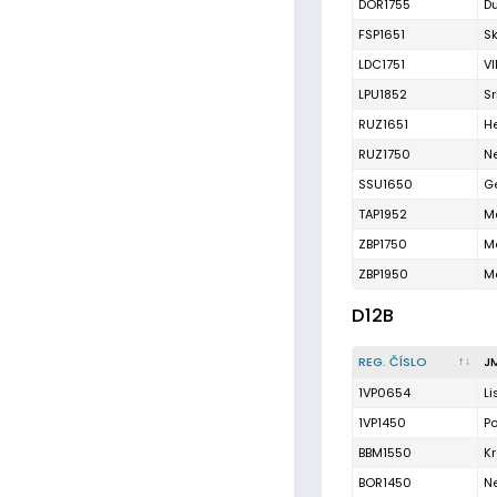
DOR1755
D
FSP1651
Sk
LDC1751
Vl
LPU1852
Sr
RUZ1651
H
RUZ1750
N
SSU1650
G
TAP1952
M
ZBP1750
M
ZBP1950
M
D12B
REG. ČÍSLO
J
1VP0654
Li
1VP1450
P
BBM1550
Kr
BOR1450
N