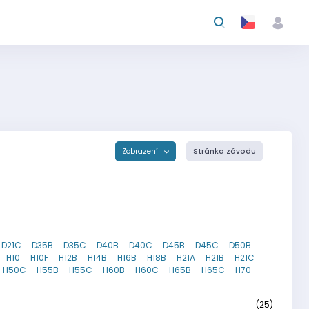
Zobrazení
Stránka závodu
D21C
D35B
D35C
D40B
D40C
D45B
D45C
D50B
H10
H10F
H12B
H14B
H16B
H18B
H21A
H21B
H21C
H50C
H55B
H55C
H60B
H60C
H65B
H65C
H70
(25)