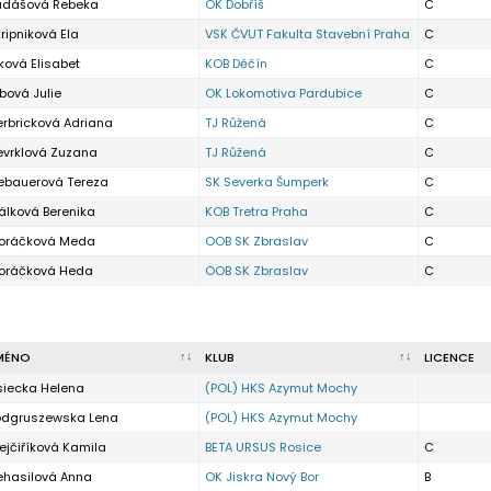
udášová Rebeka
OK Dobříš
C
ripniková Ela
VSK ČVUT Fakulta Stavební Praha
C
ková Elisabet
KOB Děčín
C
bová Julie
OK Lokomotiva Pardubice
C
erbricková Adriana
TJ Růžená
C
evrklová Zuzana
TJ Růžená
C
ebauerová Tereza
SK Severka Šumperk
C
álková Berenika
KOB Tretra Praha
C
oráčková Meda
OOB SK Zbraslav
C
oráčková Heda
OOB SK Zbraslav
C
MÉNO
KLUB
LICENCE
siecka Helena
(POL) HKS Azymut Mochy
odgruszewska Lena
(POL) HKS Azymut Mochy
ejčiříková Kamila
BETA URSUS Rosice
C
ehasilová Anna
OK Jiskra Nový Bor
B