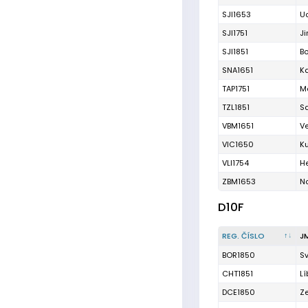
SJI1653
Uc
SJI1751
Ji
SJI1851
B
SNA1651
K
TAP1751
M
TZL1851
S
VBM1651
Ve
VIC1650
K
VLI1754
H
ZBM1653
N
D10F
REG. ČÍSLO
J
BOR1850
Sv
CHT1851
Lí
DCE1850
Z