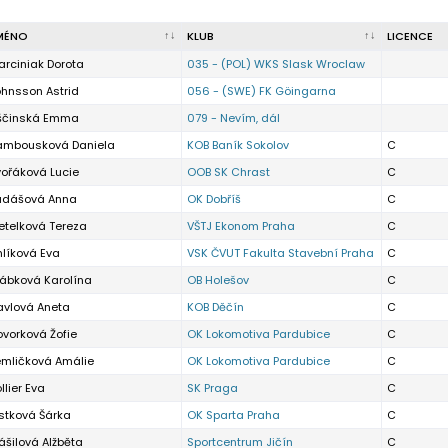
MÉNO
KLUB
LICENCE
rciniak Dorota
035 - (POL) WKS Slask Wroclaw
ohnsson Astrid
056 - (SWE) FK Göingarna
iščinská Emma
079 - Nevím, dál
ambousková Daniela
KOB Baník Sokolov
C
vořáková Lucie
OOB SK Chrast
C
udášová Anna
OK Dobříš
C
etelková Tereza
VŠTJ Ekonom Praha
C
líková Eva
VSK ČVUT Fakulta Stavební Praha
C
rábková Karolína
OB Holešov
C
avlová Aneta
KOB Děčín
C
vorková Žofie
OK Lokomotiva Pardubice
C
emličková Amálie
OK Lokomotiva Pardubice
C
llier Eva
SK Praga
C
stková Šárka
OK Sparta Praha
C
ášilová Alžběta
Sportcentrum Jičín
C