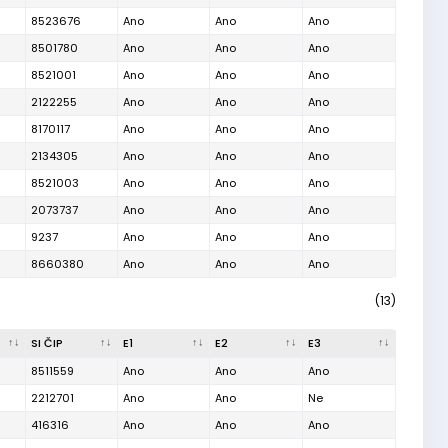
8523676
Ano
Ano
Ano
8501780
Ano
Ano
Ano
8521001
Ano
Ano
Ano
2122255
Ano
Ano
Ano
8170117
Ano
Ano
Ano
2134305
Ano
Ano
Ano
8521003
Ano
Ano
Ano
2073737
Ano
Ano
Ano
9237
Ano
Ano
Ano
8660380
Ano
Ano
Ano
(13)
SI ČIP
E1
E2
E3
8511559
Ano
Ano
Ano
2212701
Ano
Ano
Ne
416316
Ano
Ano
Ano