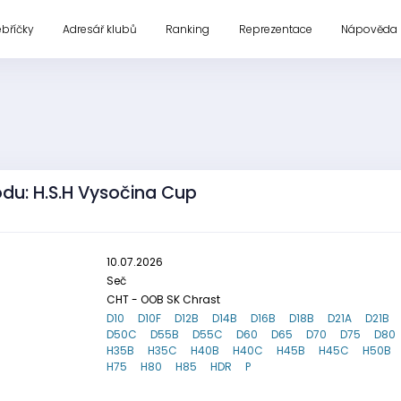
ebříčky
Adresář klubů
Ranking
Reprezentace
Nápověda
odu: H.S.H Vysočina Cup
10.07.2026
Seč
CHT - OOB SK Chrast
D10
D10F
D12B
D14B
D16B
D18B
D21A
D21B
D50C
D55B
D55C
D60
D65
D70
D75
D80
H35B
H35C
H40B
H40C
H45B
H45C
H50B
H75
H80
H85
HDR
P