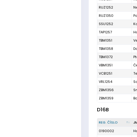
RUZ1252
N
RUZ1350
P
SSU1252
Ko
TAP1257
H
TBM1351
V
TBM1358
D
TBM1372
Pt
VBM1351
Č
VCB1251
Te
VRL1254
Sa
ZBM1356
S
ZBM1359
B
D16B
REG. ČÍSLO
J
0190002
H