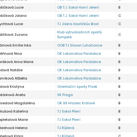
šičková Lucie
OB T.J. Sokol Horní Jelení
B
ušičková Jolana
OB T.J. Sokol Horní Jelení
C
ychtová Lucie
TJ Jiskra Havlíčkův Brod
C
Klub vytrvalostních sportů
ůžičková Zuzana
C
Šumperk
ámová Emílie Inka
OOB TJ Slovan Luhačovice
B
ěřinová Nina
OK Lokomotiva Pardubice
B
oráková Anna Marie
OK Lokomotiva Pardubice
B
edová Natálie
OK Lokomotiva Pardubice
B
rníková Alžběta
OK Lokomotiva Pardubice
B
alová Kristýna
Orientační sporty Písek
B
ošárková Aneta
SK Praga
B
esedová Magdaléna
OK 99 Hradec Králové
B
ikušová Kateřina
TJ Sokol Ptení
B
apletalová Marie
TJ Sokol Ptení
B
olednová Helena
TJ Růžená
B
ubešová Klára
TJ Růžená
C