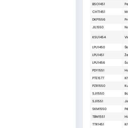
BSO1451
P
CHT1451
M
DKP1556
Pr
JIL1550
No
KSU1454
V
LPU1450
Š
LPU1451
Že
LPU1456
Š
PDY1551
H
PTE1577
Kř
PZR1550
K
SJI1550
B
SJI1551
Ji
SKM1550
P
TBM1551
H
TTR1451
K