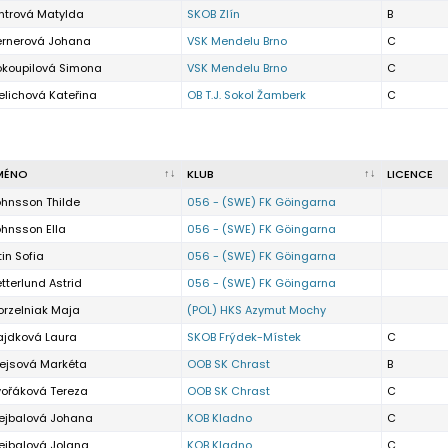
ntrová Matylda
SKOB Zlín
B
ernerová Johana
VSK Mendelu Brno
C
okoupilová Simona
VSK Mendelu Brno
C
elichová Kateřina
OB T.J. Sokol Žamberk
C
MÉNO
KLUB
LICENCE
ohnsson Thilde
056 - (SWE) FK Göingarna
hnsson Ella
056 - (SWE) FK Göingarna
tin Sofia
056 - (SWE) FK Göingarna
tterlund Astrid
056 - (SWE) FK Göingarna
orzelniak Maja
(POL) HKS Azymut Mochy
ajdková Laura
SKOB Frýdek-Místek
C
rejsová Markéta
OOB SK Chrast
B
vořáková Tereza
OOB SK Chrast
C
rejbalová Johana
KOB Kladno
C
ejbalová Jolana
KOB Kladno
C