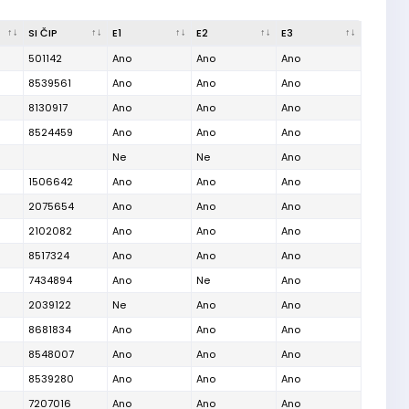
SI ČIP
E1
E2
E3
501142
Ano
Ano
Ano
8539561
Ano
Ano
Ano
8130917
Ano
Ano
Ano
8524459
Ano
Ano
Ano
Ne
Ne
Ano
1506642
Ano
Ano
Ano
2075654
Ano
Ano
Ano
2102082
Ano
Ano
Ano
8517324
Ano
Ano
Ano
7434894
Ano
Ne
Ano
2039122
Ne
Ano
Ano
8681834
Ano
Ano
Ano
8548007
Ano
Ano
Ano
8539280
Ano
Ano
Ano
7207016
Ano
Ano
Ano