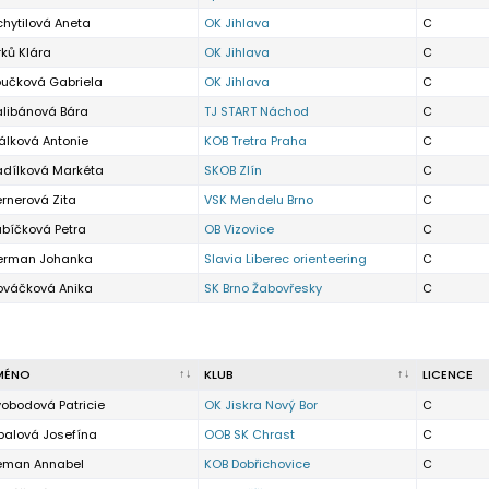
hytilová Aneta
OK Jihlava
C
rků Klára
OK Jihlava
C
oučková Gabriela
OK Jihlava
C
alibánová Bára
TJ START Náchod
C
álková Antonie
KOB Tretra Praha
C
adílková Markéta
SKOB Zlín
C
rnerová Zita
VSK Mendelu Brno
C
ubíčková Petra
OB Vizovice
C
erman Johanka
Slavia Liberec orienteering
C
ováčková Anika
SK Brno Žabovřesky
C
MÉNO
KLUB
LICENCE
obodová Patricie
OK Jiskra Nový Bor
C
balová Josefína
OOB SK Chrast
C
eman Annabel
KOB Dobřichovice
C