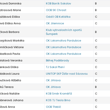
elcová Dominika
KOB Baník Sokolov
B
atrasová Marie
OOB SK Chrast
B
ažáková Eliška
Oddíl OB Kotlářka
C
vá Eliška Anna
OK Jilemnice
C
Klub vytrvalostních sportů
lčková Barbora
B
Šumperk
korpíková Markéta
OK Lokomotiva Pardubice
C
mličková Viktorie
OK Lokomotiva Pardubice
C
abatková Pavla
OK Lokomotiva Pardubice
C
olatová Veronika
Běhej Poděbrady
C
enková Eliška
TJ Sokol Ptení
C
ubáková Laura
UNITOP SKP Žďár nad Sázavou
C
oučková Alžběta
OK Jihlava
C
rků Tereza
OK Jihlava
B
ěčková Natálie
KOB Směr Kroměříž
C
übnerová Johana
KOS TJ Tesla Brno
C
řížová Anna
OOB Třebíč
C