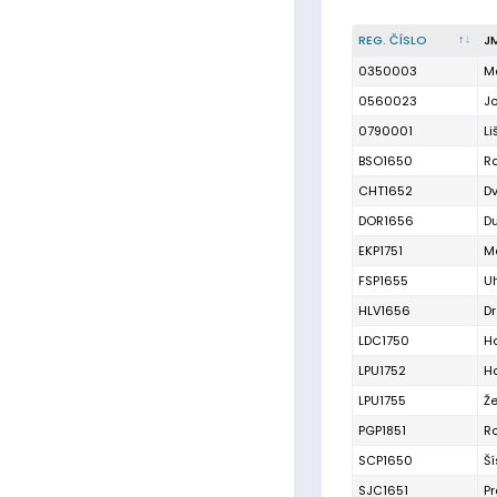
REG. ČÍSLO
J
0350003
Ma
0560023
J
0790001
L
BSO1650
R
CHT1652
D
DOR1656
D
EKP1751
M
FSP1655
Uh
HLV1656
D
LDC1750
H
LPU1752
Ho
LPU1755
Ž
PGP1851
Ro
SCP1650
Ší
SJC1651
Pr