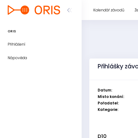
Kalendář závodů
Ž
ORIS
Přihlášení
Nápověda
Přihlášky záv
Datum:
Místo konání:
Pořadatel:
Kategorie:
D10