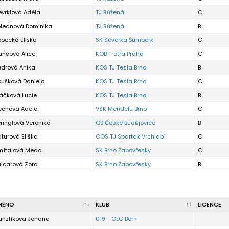
evrklová Adéla
TJ Růžená
C
olednová Dominika
TJ Růžená
B
pecká Eliška
SK Severka Šumperk
C
ančová Alice
KOB Tretra Praha
C
edrová Anika
KOS TJ Tesla Brno
B
oušková Daniela
KOS TJ Tesla Brno
C
áčková Lucie
KOS TJ Tesla Brno
B
echová Adéla
VSK Mendelu Brno
C
ringlová Veronika
OB České Budějovice
B
turová Eliška
OOS TJ Spartak Vrchlabí
C
mítalová Meda
SK Brno Žabovřesky
C
alcarová Zora
SK Brno Žabovřesky
B
MÉNO
KLUB
LICENCE
anzlíková Johana
019 - OLG Bern