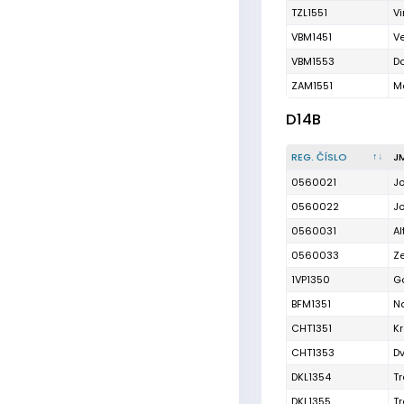
TZL1551
Vi
VBM1451
V
VBM1553
D
ZAM1551
M
D14B
REG. ČÍSLO
J
0560021
J
0560022
Jo
0560031
Al
0560033
Ze
1VP1350
G
BFM1351
N
CHT1351
K
CHT1353
D
DKL1354
T
DKL1355
Tr