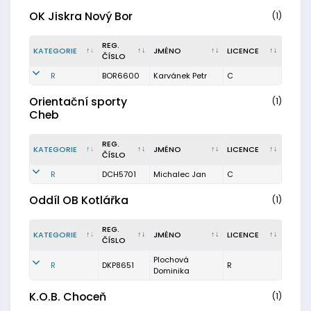
OK Jiskra Nový Bor
(1)
REG.
KATEGORIE
JMÉNO
LICENCE
ČÍSLO
R
BOR6600
Karvánek Petr
C
Orientační sporty
(1)
Cheb
REG.
KATEGORIE
JMÉNO
LICENCE
ČÍSLO
R
DCH5701
Michalec Jan
C
Oddíl OB Kotlářka
(1)
REG.
KATEGORIE
JMÉNO
LICENCE
ČÍSLO
Plochová
R
DKP8651
R
Dominika
K.O.B. Choceň
(1)