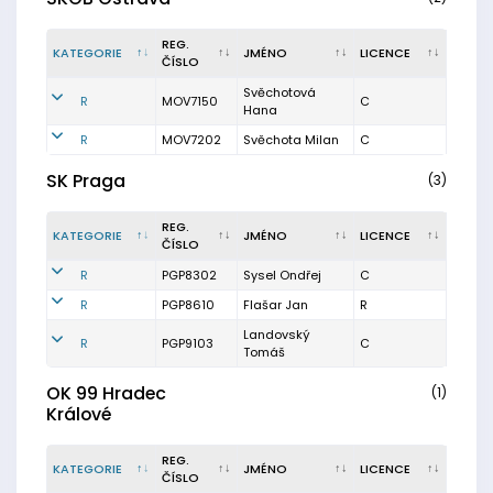
REG.
KATEGORIE
JMÉNO
LICENCE
ČÍSLO
Svěchotová
R
MOV7150
C
Hana
R
MOV7202
Svěchota Milan
C
SK Praga
(3)
REG.
KATEGORIE
JMÉNO
LICENCE
ČÍSLO
R
PGP8302
Sysel Ondřej
C
R
PGP8610
Flašar Jan
R
Landovský
R
PGP9103
C
Tomáš
OK 99 Hradec
(1)
Králové
REG.
KATEGORIE
JMÉNO
LICENCE
ČÍSLO