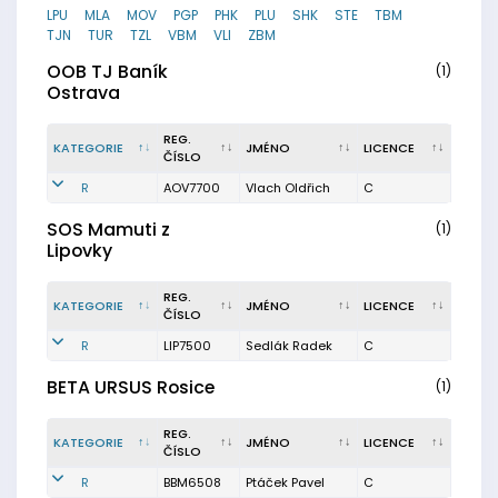
LPU
MLA
MOV
PGP
PHK
PLU
SHK
STE
TBM
TJN
TUR
TZL
VBM
VLI
ZBM
OOB TJ Baník
(1)
Ostrava
REG.
KATEGORIE
JMÉNO
LICENCE
ČÍSLO
R
AOV7700
Vlach Oldřich
C
SOS Mamuti z
(1)
Lipovky
REG.
KATEGORIE
JMÉNO
LICENCE
ČÍSLO
R
LIP7500
Sedlák Radek
C
BETA URSUS Rosice
(1)
REG.
KATEGORIE
JMÉNO
LICENCE
ČÍSLO
R
BBM6508
Ptáček Pavel
C