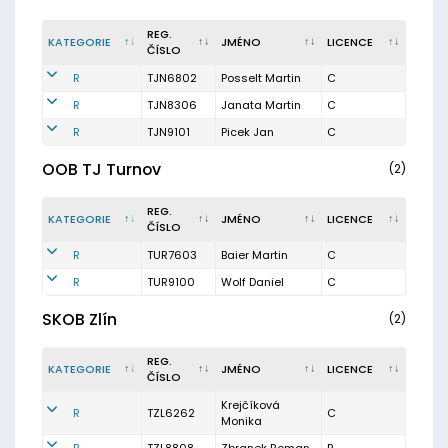
REG.
KATEGORIE
JMÉNO
LICENCE
ČÍSLO
R
TJN6802
Posselt Martin
C
R
TJN8306
Janata Martin
C
R
TJN9101
Picek Jan
C
OOB TJ Turnov
(2)
REG.
KATEGORIE
JMÉNO
LICENCE
ČÍSLO
R
TUR7603
Baier Martin
C
R
TUR9100
Wolf Daniel
C
SKOB Zlín
(2)
REG.
KATEGORIE
JMÉNO
LICENCE
ČÍSLO
Krejčíková
R
TZL6262
C
Monika