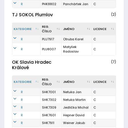
R
PHK8802
Panchártek Jan
C
TJ SOKOL Plumlov
(2)
REG.
KATEGORIE
JMÉNO
LICENCE
ČÍSLO
R
PLU7917
Otruba Karel
C
Matyšek
R
PLU8007
C
Radoslav
OK Slavia Hradec
(7)
Králové
REG.
KATEGORIE
JMÉNO
LICENCE
ČÍSLO
R
SHK7001
Netuka Jan
C
R
SHK7302
Netuka Martin
C
R
SHK7309
Jedlička Michal
C
R
SHK7601
Hepner David
C
R
SHK7911
Weiner Jakub
C