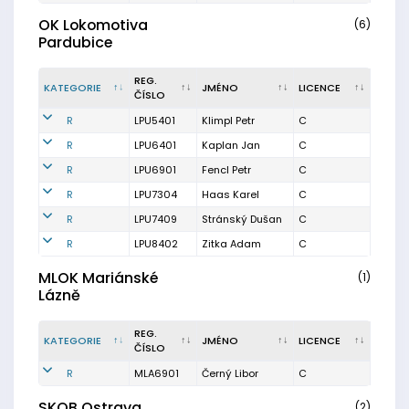
OK Lokomotiva
(6)
Pardubice
REG.
KATEGORIE
JMÉNO
LICENCE
ČÍSLO
R
LPU5401
Klimpl Petr
C
R
LPU6401
Kaplan Jan
C
R
LPU6901
Fencl Petr
C
R
LPU7304
Haas Karel
C
R
LPU7409
Stránský Dušan
C
R
LPU8402
Zitka Adam
C
MLOK Mariánské
(1)
Lázně
REG.
KATEGORIE
JMÉNO
LICENCE
ČÍSLO
R
MLA6901
Černý Libor
C
SKOB Ostrava
(2)