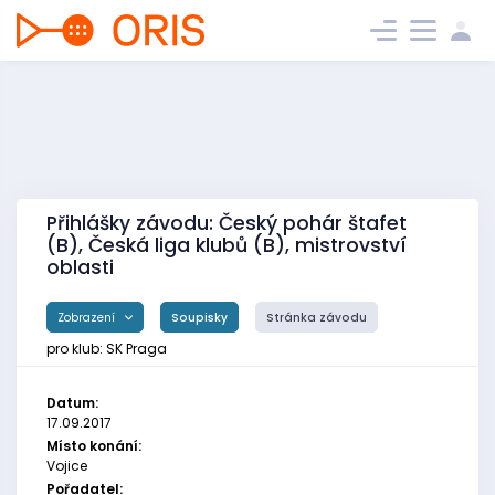
Přihlášky závodu: Český pohár štafet
(B), Česká liga klubů (B), mistrovství
oblasti
Zobrazení
Soupisky
Stránka závodu
pro klub: SK Praga
Datum:
17.09.2017
Místo konání:
Vojice
Pořadatel: