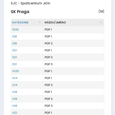
SJC - Sportcentrum Jičín
SK Praga
(19)
KATEGORIE
NÁZEV/JMÉNO
D135
PGP 1
D18
PGP 1
D18
PGP 2
D21
PGP 1
D21
PGP 2
D21
PGP 3
H135
PGP 1
H14
PGP 1
H14
PGP 2
H18
PGP 1
H18
PGP 2
H18
PGP 3
H21
PGP 1